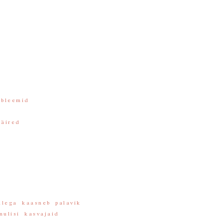
obleemid
häired
llega kaasneb palavik
mulisi kasvajaid