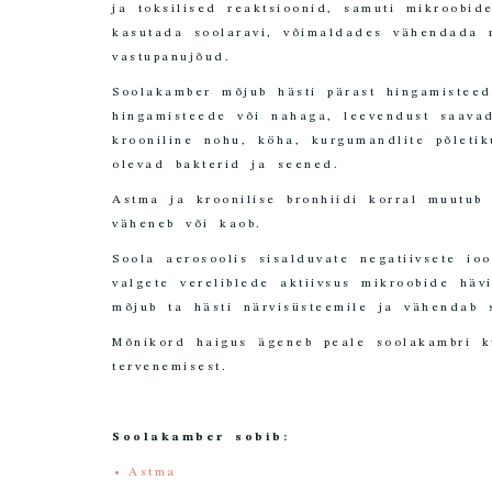
ja toksilised reaktsioonid, samuti mikroobid
kasutada soolaravi, võimaldades vähendada 
vastupanujõud.
Soolakamber mõjub hästi pärast hingamisteed
hingamisteede või nahaga, leevendust saavad
krooniline nohu, köha, kurgumandlite põleti
olevad bakterid ja seened.
Astma ja kroonilise bronhiidi korral muutub 
väheneb või kaob.
Soola aerosoolis sisalduvate negatiivsete ioo
valgete vereliblede aktiivsus mikroobide hä
mõjub ta hästi närvisüsteemile ja vähendab s
Mõnikord haigus ägeneb peale soolakambri k
tervenemisest.
Soolakamber sobib:
Astma