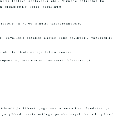
nutis töötava soolaveski abil. Viimane põhjustab ka
on organismile kõige kasulikum.
inutit lastele ja 40-60 minutit täiskasvanutele.
i. Tavaliselt tehakse aastas kaks ravikuuri. Vanusepiiri
olakontsentratsiooniga lühem seanss.
opsuarst, taastusarst, lastearst, kõrvaarst jt
a
.
tiivselt ja kiiresti jagu saada enamikest ägedatest ja
e ja pikkade ravikuuridega paraku sageli ka allergilised