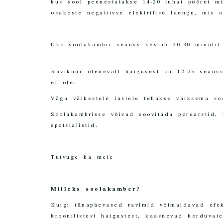
kus sool peenestatakse 14-20 tuhat pööret mi
osakeste negatiivse elektrilise laengu, mis 
Üks soolakambri seanss kestab 20-30 m
Ravikuur olenevalt haigusest on 12-25 seanss
ei ole.
Väga väikestele lastele tehakse väiksema so
Soolakambrisse võivad soovitada perearstid, k
spetsialistid.
Tutvuge ka meie
soolakambri hinnakirjag
Milleks soolakamber?
Kuigi tänapäevased ravimid võimaldavad efek
kroonilistest haigustest, kaasnevad korduvat