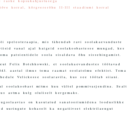
s raske kopsukahjustusega
õve korral, kõrgvererõhu II-III staadiumi korral
oli speleoteraapia, mis tähendab ravi soolakaevanduste
 viisid vanal ajal haigeid soolakoobastesse mungad, kes
oma patsientidele soola sisaldava õhu sissehingamist.
peut Felix Botchkowski, et soolakaevandustes töötavad
843. aastal ilmus tema raamat soolatolmu efektist. Tema
ähedale Velickosse soolaravila, kus see töötab siiani.
al soolakoobast mitme kuu vältel pommivarjendina. Sealt
tus astma kulg oluliselt kergemaks.
 Jugoslaavias on kasutatud sanatooriumidena looduslikke
ad uuringute kohaselt ka negatiivset elektrilaengut