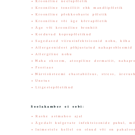
Krooniline neelupõletik
Krooniline tonsilliit ehk mandlipõletik
Krooniline põskkoobaste põletik
Krooniline või äge kõrvapõletik
Äge või krooniline bronhiit
Korduvad kopsupõletikud
Sagedased viirusinfektsioonid nohu, köha
Allergeenidest põhjustatud nahaprobleemid
Allergiline nohu
Naha ekseem, atoopiline dermatiit, nahapr
Psoriaas
Närvisüsteemi ebastabiilsus, stress, ärevus
Unetus
Liigestepõletikud
Soolakamber ei sobi:
Raske astmahoo ajal
Ägedalt kulgevate infektsioonide puhul, mi
Inimestele kellel on olnud või on pahaloo