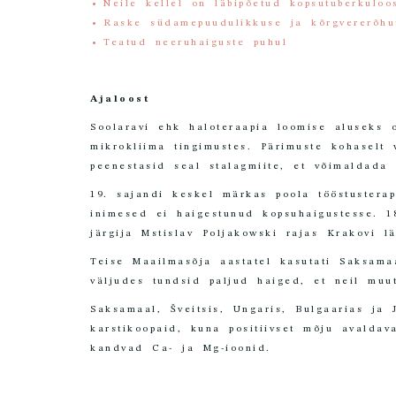
Neile kellel on läbipõetud kopsutuberkuloo
Raske südamepuudulikkuse ja kõrgvererõhut
Teatud neeruhaiguste puhul
Ajaloost
Soolaravi ehk haloteraapia loomise aluseks 
mikrokliima tingimustes. Pärimuste kohaselt
peenestasid seal stalagmiite, et võimaldada 
19. sajandi keskel märkas poola tööstustera
inimesed ei haigestunud kopsuhaigustesse. 1
järgija Mstislav Poljakowski rajas Krakovi l
Teise Maailmasõja aastatel kasutati Saksama
väljudes tundsid paljud haiged, et neil muu
Saksamaal, Šveitsis, Ungaris, Bulgaarias ja
karstikoopaid, kuna positiivset mõju avaldav
kandvad Ca- ja Mg-ioonid.