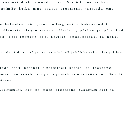
e ravimkindlate vormide teke. Seetõttu on arukas
ravimite hulka ning aidata organismil taastada oma
e külmetust või pärast allergeenide kokkupuudet
 ülemiste hingamisteede põletikud, põskkoopa põletikud,
kud, sest imepeen sool hävitab limaskestadel ja nahal
soola toimel röga kergemini väljaköhitavaks, hingeldus
nide tõttu paraneb ripsepiteeli kaitse- ja töövõime,
vimisel suureneb, seega tugevneb immuunsüsteem. Samuti
tressi.
ülastamist, see on märk organismi puhastumisest ja