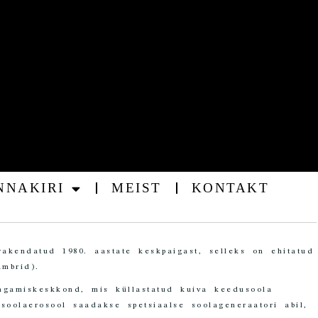
NNAKIRI
MEIST
KONTAKT
akendatud 1980. aastate keskpaigast, selleks on ehitatud
mbrid).
ingamiskeskkond, mis küllastatud kuiva keedusoola
 soolaerosool saadakse spetsiaalse soolageneraatori abil,