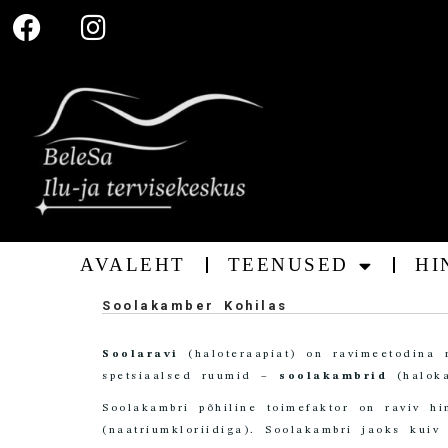
AVALEHT
TEENUSED
HI
Soolakamber Kohilas
Soolaravi
(haloteraapiat) on ravimeetodina r
spetsiaalsed ruumid –
soolakambrid
(haloka
Soolakambri põhiline toimefaktor on raviv h
(naatriumkloriidiga). Soolakambri jaoks kuiv